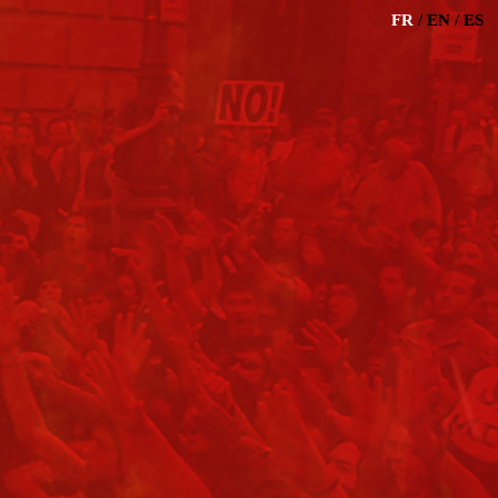
FR
/
EN
/
ES